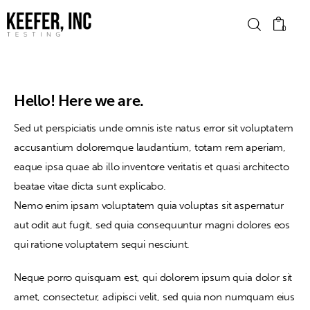
0
Hello! Here we are.
News
Sed ut perspiciatis unde omnis iste natus error sit voluptatem
Bike Brands
accusantium doloremque laudantium, totam rem aperiam,
eaque ipsa quae ab illo inventore veritatis et quasi architecto
Hard Parts
beatae vitae dicta sunt explicabo.
Gear
Nemo enim ipsam voluptatem quia voluptas sit aspernatur
aut odit aut fugit, sed quia consequuntur magni dolores eos
Tech
qui ratione voluptatem sequi nesciunt.
Podcasts
Neque porro quisquam est, qui dolorem ipsum quia dolor sit
amet, consectetur, adipisci velit, sed quia non numquam eius
Shop